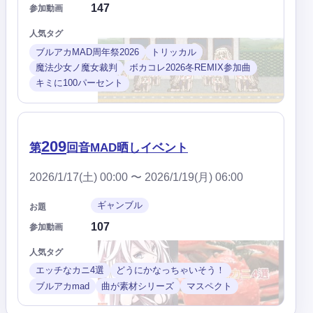
147
参加動画
人気タグ
ブルアカMAD周年祭2026
トリッカル
魔法少女ノ魔女裁判
ボカコレ2026冬REMIX参加曲
キミに100パーセント
209
第
回音MAD晒しイベント
2026/1/17(土) 00:00 〜 2026/1/19(月) 06:00
ギャンブル
お題
107
参加動画
人気タグ
エッチなカニ4選
どうにかなっちゃいそう！
ブルアカmad
曲が素材シリーズ
マスペクト