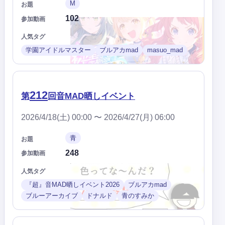
M
お題
102
参加動画
人気タグ
学園アイドルマスター
ブルアカmad
masuo_mad
212
第
回音MAD晒しイベント
2026/4/18(土) 00:00 〜 2026/4/27(月) 06:00
青
お題
248
参加動画
人気タグ
『超』音MAD晒しイベント2026
ブルアカmad
ブルーアーカイブ
ドナルド
青のすみか